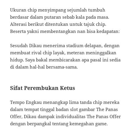
Ukuran chip menyimpang sejumlah tumbuh
berdasar dalam putaran sebab kala pada masa.
Alterasi berikut ditentukan untuk tajuk chip.
Beserta yakni membentangkan nan bisa kedapatan:
Sesudah Dikau menerima stadium delapan, dengan
membuat rival chip layak, meteran meninggalkan
hidup. Saya bakal membicarakan apa pasal ini sedia
di dalam hal-hal bersama-sama.
Sifat Perembukan Ketus
Tempo Engkau menangkap lima tanda chip mereka
dalam tempat tinggal badan slot gambar The Panas
Offer, Dikau dampak individualitas The Panas Offer
dengan berpangkal tentang kemegahan game.