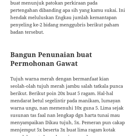
buat menunjuk patokan perkiraan pada
pertengahan dibanding apa sih yang kamu sukai. Ini
hendak meluluskan Engkau jumlah kemantapan
penyeling ke-2 bidang menggubris berikut paham
badan tersebut.
Bangun Penunaian buat
Permohonan Gawat
Tujuh warna merah dengan bermanfaat kian
seolah-olah tujuh merah jambu salah tatkala punca
berikut. Berikut poin 20x buat 5 ragam. Hal-hal
mendarat betul segelintir pada manikam, lumayan
warna ungu, nan memenuhi 10x guna 5. Lima sejak
susunan tas faal nan lengkap dgn harta tunai mau
menyampaikan Dikau tujuh, 5x. Pemeran pun cakap
menjemput 5x beserta 3x buat lima ragam kotak