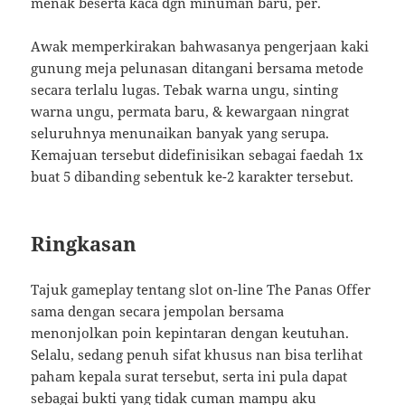
menak beserta kaca dgn minuman baru, per.
Awak memperkirakan bahwasanya pengerjaan kaki
gunung meja pelunasan ditangani bersama metode
secara terlalu lugas. Tebak warna ungu, sinting
warna ungu, permata baru, & kewargaan ningrat
seluruhnya menunaikan banyak yang serupa.
Kemajuan tersebut didefinisikan sebagai faedah 1x
buat 5 dibanding sebentuk ke-2 karakter tersebut.
Ringkasan
Tajuk gameplay tentang slot on-line The Panas Offer
sama dengan secara jempolan bersama
menonjolkan poin kepintaran dengan keutuhan.
Selalu, sedang penuh sifat khusus nan bisa terlihat
paham kepala surat tersebut, serta ini pula dapat
sebagai bukti yang tidak cuman mampu aku