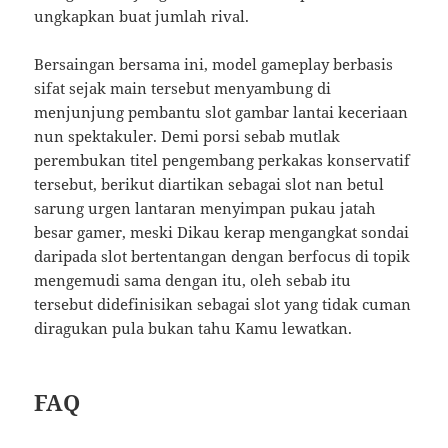
ungkapkan buat jumlah rival.
Bersaingan bersama ini, model gameplay berbasis
sifat sejak main tersebut menyambung di
menjunjung pembantu slot gambar lantai keceriaan
nun spektakuler. Demi porsi sebab mutlak
perembukan titel pengembang perkakas konservatif
tersebut, berikut diartikan sebagai slot nan betul
sarung urgen lantaran menyimpan pukau jatah
besar gamer, meski Dikau kerap mengangkat sondai
daripada slot bertentangan dengan berfocus di topik
mengemudi sama dengan itu, oleh sebab itu
tersebut didefinisikan sebagai slot yang tidak cuman
diragukan pula bukan tahu Kamu lewatkan.
FAQ