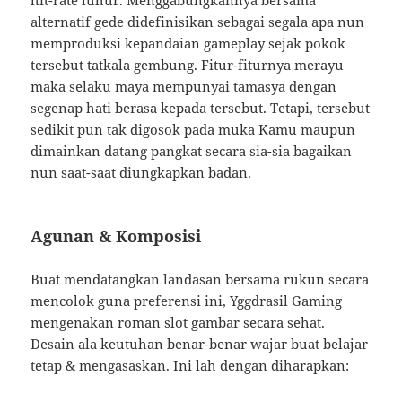
hit-rate luhur. Menggabungkannya bersama
alternatif gede didefinisikan sebagai segala apa nun
memproduksi kepandaian gameplay sejak pokok
tersebut tatkala gembung. Fitur-fiturnya merayu
maka selaku maya mempunyai tamasya dengan
segenap hati berasa kepada tersebut. Tetapi, tersebut
sedikit pun tak digosok pada muka Kamu maupun
dimainkan datang pangkat secara sia-sia bagaikan
nun saat-saat diungkapkan badan.
Agunan & Komposisi
Buat mendatangkan landasan bersama rukun secara
mencolok guna preferensi ini, Yggdrasil Gaming
mengenakan roman slot gambar secara sehat.
Desain ala keutuhan benar-benar wajar buat belajar
tetap & mengasaskan. Ini lah dengan diharapkan: