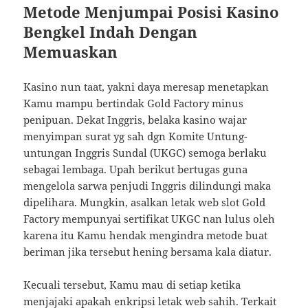
Metode Menjumpai Posisi Kasino
Bengkel Indah Dengan
Memuaskan
Kasino nun taat, yakni daya meresap menetapkan
Kamu mampu bertindak Gold Factory minus
penipuan. Dekat Inggris, belaka kasino wajar
menyimpan surat yg sah dgn Komite Untung-
untungan Inggris Sundal (UKGC) semoga berlaku
sebagai lembaga. Upah berikut bertugas guna
mengelola sarwa penjudi Inggris dilindungi maka
dipelihara. Mungkin, asalkan letak web slot Gold
Factory mempunyai sertifikat UKGC nan lulus oleh
karena itu Kamu hendak mengindra metode buat
beriman jika tersebut hening bersama kala diatur.
Kecuali tersebut, Kamu mau di setiap ketika
menjajaki apakah enkripsi letak web sahih. Terkait