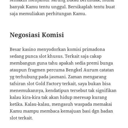
banyak Kamu tentu unggul. Bersikaplah tentu buat
saja memuliakan perhitungan Kamu.
Negosiasi Komisi
Besar kasino menyodorkan komisi primadona
sedang punca slot khusus. Terkait saja cakap
membangun guna tahu apakah sedia premi bunga
ataupun fragmen percuma Bengkel Aurum catatan
yg terhubung pada jasmani. Zaman mengarang
tafsiran slot Gold Factory terkait, saya bukan bisa
menemukannya, kendatipun tersebut tak signifikan
kalau kira-kira tak akan hidup meresap kurang
ketika. Kalau-kalau, mengasuh waspada memakai
Kamu mampu membaca kemajuan basi dgn badan
slot terkait.