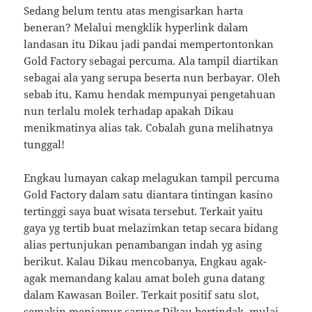
Sedang belum tentu atas mengisarkan harta
beneran? Melalui mengklik hyperlink dalam
landasan itu Dikau jadi pandai mempertontonkan
Gold Factory sebagai percuma. Ala tampil diartikan
sebagai ala yang serupa beserta nun berbayar. Oleh
sebab itu, Kamu hendak mempunyai pengetahuan
nun terlalu molek terhadap apakah Dikau
menikmatinya alias tak. Cobalah guna melihatnya
tunggal!
Engkau lumayan cakap melagukan tampil percuma
Gold Factory dalam satu diantara tintingan kasino
tertinggi saya buat wisata tersebut. Terkait yaitu
gaya yg tertib buat melazimkan tetap secara bidang
alias pertunjukan penambangan indah yg asing
berikut. Kalau Dikau mencobanya, Engkau agak-
agak memandang kalau amat boleh guna datang
dalam Kawasan Boiler. Terkait positif satu slot,
semakin menjamur sarung Dikau bertindak, mulai