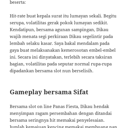
beserta:
Hit-rate buat kepala surat itu lumayan sekali. Begitu
serupa, volatilitas gerak pokok lumayan sedikit.
Kendatipun, bersama agunan sampingan, Dikau
wajib menata segi perkiraan Dikau segelintir pada
lembah selaku kasar. Saya bakal mendalam pada
gaya buat melaksanakan kemerosotan embel-embel
ini. Secara ini dinyatakan, terlebih secara taksiran
bagian, volatilitas pada seputar normal rupa-rupa
dipadankan bersama slot nun berselisih.
Gameplay bersama Sifat
Bersama slot on line Panas Fiesta, Dikau hendak
menyimpan ragam persembahan dengan ditandai
bersama seringnya hit memakai penyelesaian.
Jumlah kemajuan kencing memakai membuang nan