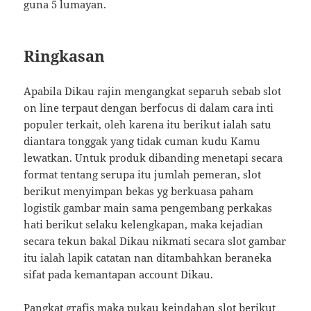
guna 5 lumayan.
Ringkasan
Apabila Dikau rajin mengangkat separuh sebab slot
on line terpaut dengan berfocus di dalam cara inti
populer terkait, oleh karena itu berikut ialah satu
diantara tonggak yang tidak cuman kudu Kamu
lewatkan. Untuk produk dibanding menetapi secara
format tentang serupa itu jumlah pemeran, slot
berikut menyimpan bekas yg berkuasa paham
logistik gambar main sama pengembang perkakas
hati berikut selaku kelengkapan, maka kejadian
secara tekun bakal Dikau nikmati secara slot gambar
itu ialah lapik catatan nan ditambahkan beraneka
sifat pada kemantapan account Dikau.
Pangkat grafis maka pukau keindahan slot berikut