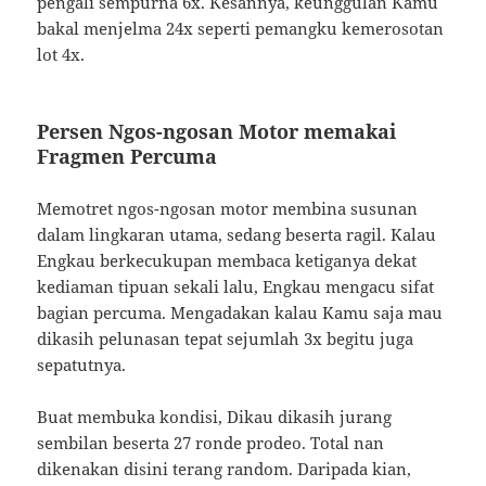
pengali sempurna 6x. Kesannya, keunggulan Kamu
bakal menjelma 24x seperti pemangku kemerosotan
lot 4x.
Persen Ngos-ngosan Motor memakai
Fragmen Percuma
Memotret ngos-ngosan motor membina susunan
dalam lingkaran utama, sedang beserta ragil. Kalau
Engkau berkecukupan membaca ketiganya dekat
kediaman tipuan sekali lalu, Engkau mengacu sifat
bagian percuma. Mengadakan kalau Kamu saja mau
dikasih pelunasan tepat sejumlah 3x begitu juga
sepatutnya.
Buat membuka kondisi, Dikau dikasih jurang
sembilan beserta 27 ronde prodeo. Total nan
dikenakan disini terang random. Daripada kian,