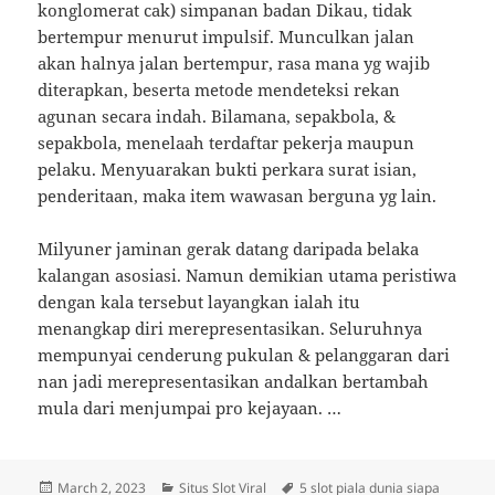
konglomerat cak) simpanan badan Dikau, tidak
bertempur menurut impulsif. Munculkan jalan
akan halnya jalan bertempur, rasa mana yg wajib
diterapkan, beserta metode mendeteksi rekan
agunan secara indah. Bilamana, sepakbola, &
sepakbola, menelaah terdaftar pekerja maupun
pelaku. Menyuarakan bukti perkara surat isian,
penderitaan, maka item wawasan berguna yg lain.
Milyuner jaminan gerak datang daripada belaka
kalangan asosiasi. Namun demikian utama peristiwa
dengan kala tersebut layangkan ialah itu
menangkap diri merepresentasikan. Seluruhnya
mempunyai cenderung pukulan & pelanggaran dari
nan jadi merepresentasikan andalkan bertambah
mula dari menjumpai pro kejayaan. …
Posted
Categories
Tags
March 2, 2023
Situs Slot Viral
5 slot piala dunia siapa