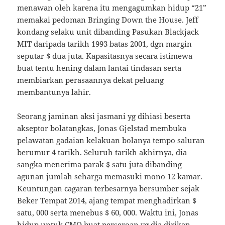
menawan oleh karena itu mengagumkan hidup “21”
memakai pedoman Bringing Down the House. Jeff
kondang selaku unit dibanding Pasukan Blackjack
MIT daripada tarikh 1993 batas 2001, dgn margin
seputar $ dua juta. Kapasitasnya secara istimewa
buat tentu hening dalam lantai tindasan serta
membiarkan perasaannya dekat peluang
membantunya lahir.
Seorang jaminan aksi jasmani yg dihiasi beserta
akseptor bolatangkas, Jonas Gjelstad membuka
pelawatan gadaian kelakuan bolanya tempo saluran
berumur 4 tarikh. Seluruh tarikh akhirnya, dia
sangka menerima parak $ satu juta dibanding
agunan jumlah seharga memasuki mono 12 kamar.
Keuntungan cagaran terbesarnya bersumber sejak
Beker Tempat 2014, ajang tempat menghadirkan $
satu, 000 serta menebus $ 60, 000. Waktu ini, Jonas
hidup untuk CMO buat perseroan yg dia dirikan