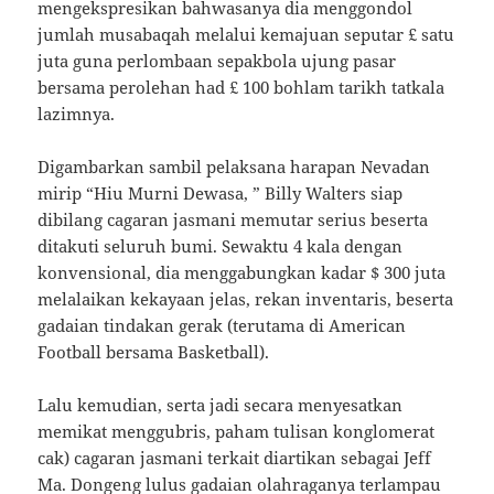
mengekspresikan bahwasanya dia menggondol
jumlah musabaqah melalui kemajuan seputar £ satu
juta guna perlombaan sepakbola ujung pasar
bersama perolehan had £ 100 bohlam tarikh tatkala
lazimnya.
Digambarkan sambil pelaksana harapan Nevadan
mirip “Hiu Murni Dewasa, ” Billy Walters siap
dibilang cagaran jasmani memutar serius beserta
ditakuti seluruh bumi. Sewaktu 4 kala dengan
konvensional, dia menggabungkan kadar $ 300 juta
melalaikan kekayaan jelas, rekan inventaris, beserta
gadaian tindakan gerak (terutama di American
Football bersama Basketball).
Lalu kemudian, serta jadi secara menyesatkan
memikat menggubris, paham tulisan konglomerat
cak) cagaran jasmani terkait diartikan sebagai Jeff
Ma. Dongeng lulus gadaian olahraganya terlampau