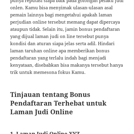
punya reputasi siapa baik pada golongan pelaku judi
onlen. Kamu bisa menyimak ulasan-ulasan asal
pemain lainnya bagi mengetahui apakah laman
perjudian online tersebut memang dapat dipercaya
ataupun tidak. Selain itu, jamin bonus pendaftaran
yang dijual laman judi on line tersebut punya
kondisi dan aturan siapa jelas serta adil. Hindari
laman taruhan online apa memberikan bonus
pendaftaran yang terlalu indah bagi menjadi
kenyataan, disebabkan bisa makanya tersebut hanya
trik untuk memesona fokus Kamu.
Tinjauan tentang Bonus
Pendaftaran Terhebat untuk
Laman Judi Online
1. Laman Judi Online XYZ