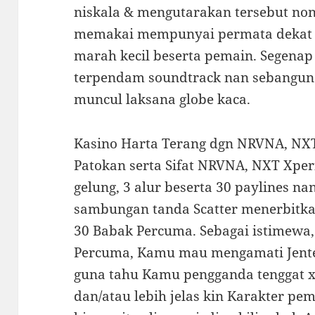
niskala & mengutarakan tersebut non
memakai mempunyai permata dekat
marah kecil beserta pemain. Segenap
terpendam soundtrack nan sebangun. 
muncul laksana globe kaca.
Kasino Harta Terang dgn NRVNA, NXT
Patokan serta Sifat NRVNA, NXT Xper
gelung, 3 alur beserta 30 paylines nan
sambungan tanda Scatter menerbitka
30 Babak Percuma. Sebagai istimewa,
Percuma, Kamu mau mengamati Jenter
guna tahu Kamu pengganda tenggat x
dan/atau lebih jelas kin Karakter p