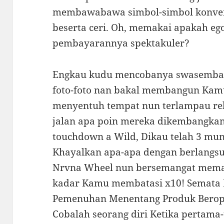
membawabawa simbol-simbol konvensi
beserta ceri. Oh, memakai apakah e
pembayarannya spektakuler?
Engkau kudu mencobanya swasembad
foto-foto nan bakal membangun Kam
menyentuh tempat nun terlampau rel
jalan apa poin mereka dikembangkan
touchdown a Wild, Dikau telah 3 mun
Khayalkan apa-apa dengan berlangs
Nrvna Wheel nun bersemangat mema
kadar Kamu membatasi x10! Semata 
Pemenuhan Menentang Produk Beroper
Cobalah seorang diri Ketika pertam