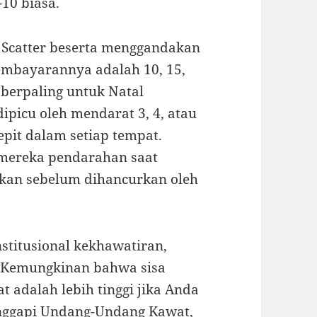
-10 biasa.
 Scatter beserta menggandakan
 Pembayarannya adalah 10, 15,
 berpaling untuk Natal
picu oleh mendarat 3, 4, atau
pit dalam setiap tempat.
mereka pendarahan saat
kan sebelum dihancurkan oleh
titusional kekhawatiran,
m. Kemungkinan bahwa sisa
t adalah lebih tinggi jika Anda
nggapi Undang-Undang Kawat,