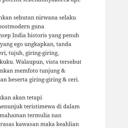
kan sebutan nirwana selaku
 postmodern guna
sep India historis yang penuh
 yang ego ungkapkan, tanda
 tujuh, giring-giring,
kuku. Walaupun, vista tersebut
nkan memfoto tunjung &
n beserta giring-giring & ceri.
kkan akan tetapi
enunjuk teristimewa di dalam
emahaman termulia nan
erasas kawasan maka keahlian