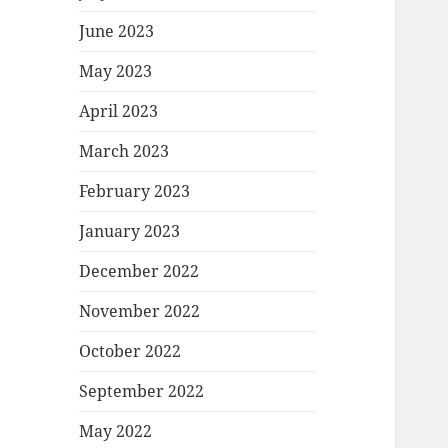
June 2023
May 2023
April 2023
March 2023
February 2023
January 2023
December 2022
November 2022
October 2022
September 2022
May 2022