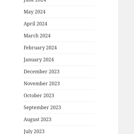
May 2024
April 2024
March 2024
February 2024
January 2024
December 2023
November 2023
October 2023
September 2023
August 2023
July 2023