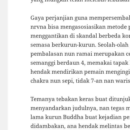
Gaya perjanjian guna mempersembah
nrvna bisa mengasosiasikan metode
menggantikan di skandal berbeda kon
semasa berkurun-kurun. Seolah-olah
pembalasan nun ramai merupakan ceri,
semanggi berdaun 4, memakai tapak 
hendak mendirikan pemain mengingi
chakra nun sepi, tidak 7-an nan warisa
Temanya tebakan keras buat ditunju
menyandarkan judulnya, nan tegas m
lama kurun Buddha buat kejadian p
didambakan, ana hendak melintas b