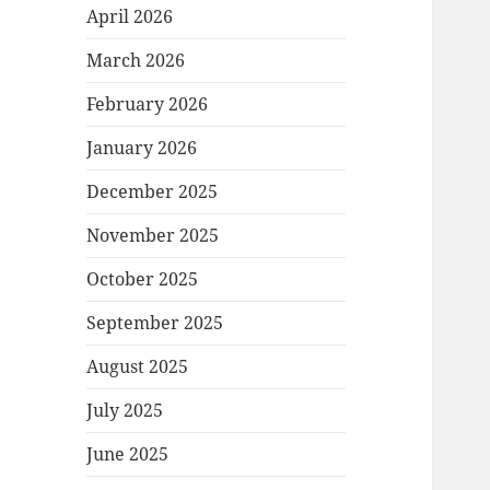
April 2026
March 2026
February 2026
January 2026
December 2025
November 2025
October 2025
September 2025
August 2025
July 2025
June 2025