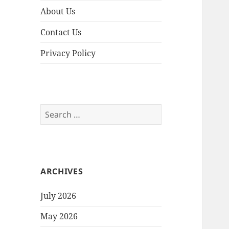
About Us
Contact Us
Privacy Policy
Search
for:
ARCHIVES
July 2026
May 2026