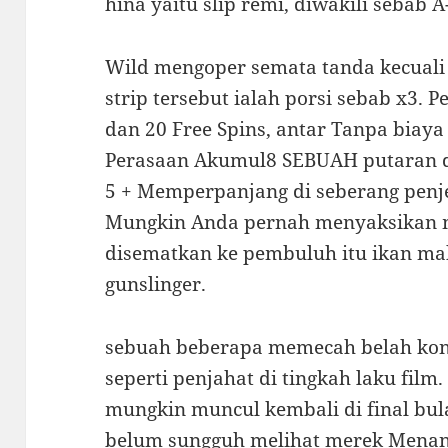
hina yaitu slip remi, diwakili sebab A
Wild mengoper semata tanda kecuali
strip tersebut ialah porsi sebab x3.
dan 20 Free Spins, antar Tanpa biaya
Perasaan Akumul8 SEBUAH putaran di
5 + Memperpanjang di seberang penje
Mungkin Anda pernah menyaksikan 
disematkan ke pembuluh itu ikan ma
gunslinger.
sebuah beberapa memecah belah kons
seperti penjahat di tingkah laku fil
mungkin muncul kembali di final bula
belum sungguh melihat merek Mena