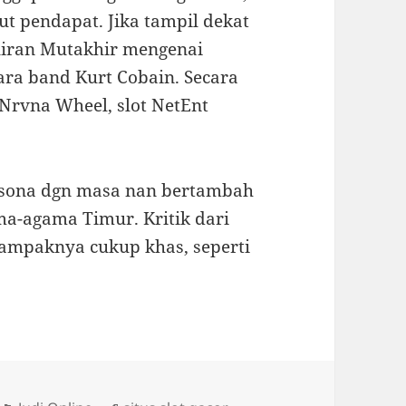
t pendapat. Jika tampil dekat
liran Mutakhir mengenai
kara band Kurt Cobain. Secara
Nrvna Wheel, slot NetEnt
esona dgn masa nan bertambah
a-agama Timur. Kritik dari
ampaknya cukup khas, seperti