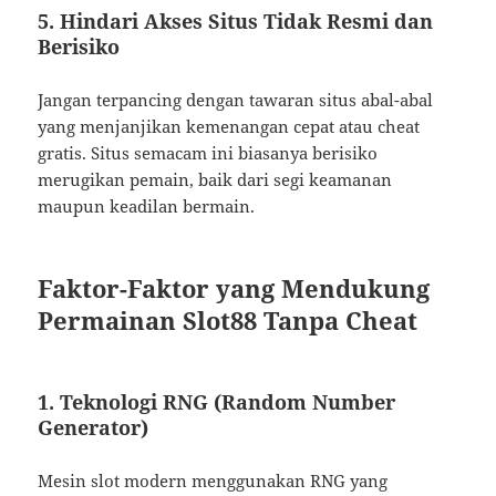
5. Hindari Akses Situs Tidak Resmi dan
Berisiko
Jangan terpancing dengan tawaran situs abal-abal
yang menjanjikan kemenangan cepat atau cheat
gratis. Situs semacam ini biasanya berisiko
merugikan pemain, baik dari segi keamanan
maupun keadilan bermain.
Faktor-Faktor yang Mendukung
Permainan Slot88 Tanpa Cheat
1. Teknologi RNG (Random Number
Generator)
Mesin slot modern menggunakan RNG yang