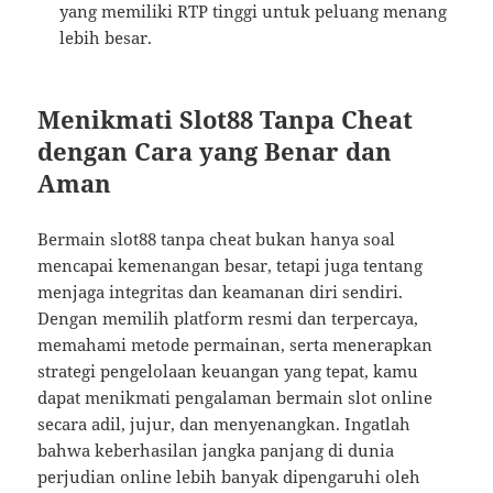
yang memiliki RTP tinggi untuk peluang menang
lebih besar.
Menikmati Slot88 Tanpa Cheat
dengan Cara yang Benar dan
Aman
Bermain slot88 tanpa cheat bukan hanya soal
mencapai kemenangan besar, tetapi juga tentang
menjaga integritas dan keamanan diri sendiri.
Dengan memilih platform resmi dan terpercaya,
memahami metode permainan, serta menerapkan
strategi pengelolaan keuangan yang tepat, kamu
dapat menikmati pengalaman bermain slot online
secara adil, jujur, dan menyenangkan. Ingatlah
bahwa keberhasilan jangka panjang di dunia
perjudian online lebih banyak dipengaruhi oleh