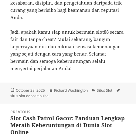
kesabaran, disiplin, dan pengetahuan daripada trik
curang yang berisiko bagi keamanan dan reputasi
Anda.
Jadi, apakah kamu siap untuk bermain slot88 secara
fair dan tanpa cheat? Mulai sekarang, bangun
kepercayaan diri dan nikmati sensasi kemenangan
yang sejati dengan cara yang benar. Selamat
bermain dan semoga keberuntungan selalu
menyertai perjalanan Anda!
Posted
Author
Categories
Tags
October 28, 2025
Richard Washington
Situs Slot
on
situs slot deposit pulsa
Post
PREVIOUS
navigation
Slot Cash Patrol Gacor: Panduan Lengkap
Previous
Meraih Keberuntungan di Dunia Slot
post:
Online