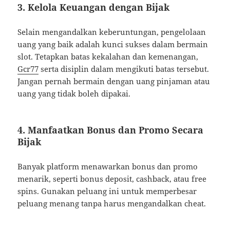
3. Kelola Keuangan dengan Bijak
Selain mengandalkan keberuntungan, pengelolaan
uang yang baik adalah kunci sukses dalam bermain
slot. Tetapkan batas kekalahan dan kemenangan,
Gcr77
serta disiplin dalam mengikuti batas tersebut.
Jangan pernah bermain dengan uang pinjaman atau
uang yang tidak boleh dipakai.
4. Manfaatkan Bonus dan Promo Secara
Bijak
Banyak platform menawarkan bonus dan promo
menarik, seperti bonus deposit, cashback, atau free
spins. Gunakan peluang ini untuk memperbesar
peluang menang tanpa harus mengandalkan cheat.