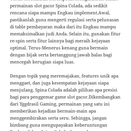
permainan slot gacor Spina Colada, ada sedikit
rencana siapa mampu Engkau implement.Awal,
pastikanlah guna mengerti regulasi serta pelunasan
di table pembayaran maka dari itu Engkau mampu
memaksimalkan judi Anda. Selain itu, gunakan fitur
re-spin serta fitur lainnya bagi meraih kejayaan
optimal. Terus-Menerus kenang guna bermain
dengan bijak serta bertanggung jawab balas bagi
mencegah kerugian siapa luas.
Dengan topik yang meremajakan, features unik apa
menggaet, dan juga kesempatan kejayaan siapa
menjulang, Spina Colada adalah pilihan apa presisi
bagi para penggemar game slot gacor.Dikembangkan
dari Yggdrasil Gaming, permainan yang satu ini
memberikan kejadian bermain-main apa
menggembirakan serta seru. Sehingga, jangan
bimbang guna mengupayakan keberuntungan