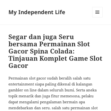
My Independent Life
MENU
AND
WIDGETS
Segar dan juga Seru
bersama Permainan Slot
Gacor Spina Colada:
Tinjauan Komplet Game Slot
Gacor
Permainan slot gacor sudah beralih salah satu
entertainment siapa paling dikenal di kalangan
gambler on line dalam seluruh bumi. Serta aneka
topik menarik dan juga fitur memesona, pelaku
dapat mengalami pengalaman bermain apa
mendebarkan dan seru. salah satu permainan slot