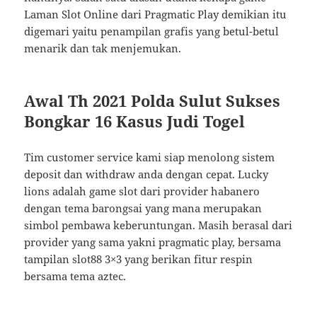
Laman Slot Online dari Pragmatic Play demikian itu
digemari yaitu penampilan grafis yang betul-betul
menarik dan tak menjemukan.
Awal Th 2021 Polda Sulut Sukses
Bongkar 16 Kasus Judi Togel
Tim customer service kami siap menolong sistem
deposit dan withdraw anda dengan cepat. Lucky
lions adalah game slot dari provider habanero
dengan tema barongsai yang mana merupakan
simbol pembawa keberuntungan. Masih berasal dari
provider yang sama yakni pragmatic play, bersama
tampilan slot88 3×3 yang berikan fitur respin
bersama tema aztec.