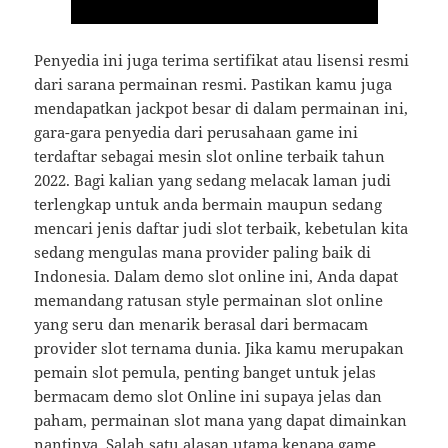
Penyedia ini juga terima sertifikat atau lisensi resmi
dari sarana permainan resmi. Pastikan kamu juga
mendapatkan jackpot besar di dalam permainan ini,
gara-gara penyedia dari perusahaan game ini
terdaftar sebagai mesin slot online terbaik tahun
2022. Bagi kalian yang sedang melacak laman judi
terlengkap untuk anda bermain maupun sedang
mencari jenis daftar judi slot terbaik, kebetulan kita
sedang mengulas mana provider paling baik di
Indonesia. Dalam demo slot online ini, Anda dapat
memandang ratusan style permainan slot online
yang seru dan menarik berasal dari bermacam
provider slot ternama dunia. Jika kamu merupakan
pemain slot pemula, penting banget untuk jelas
bermacam demo slot Online ini supaya jelas dan
paham, permainan slot mana yang dapat dimainkan
nantinya. Salah satu alasan utama kenapa game