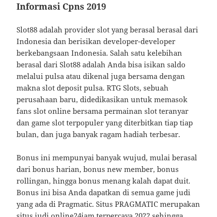
Informasi Cpns 2019
Slot88 adalah provider slot yang berasal berasal dari
Indonesia dan berisikan developer-developer
berkebangsaan Indonesia. Salah satu kelebihan
berasal dari Slot88 adalah Anda bisa isikan saldo
melalui pulsa atau dikenal juga bersama dengan
makna slot deposit pulsa. RTG Slots, sebuah
perusahaan baru, didedikasikan untuk memasok
fans slot online bersama permainan slot teranyar
dan game slot terpopuler yang diterbitkan tiap tiap
bulan, dan juga banyak ragam hadiah terbesar.
Bonus ini mempunyai banyak wujud, mulai berasal
dari bonus harian, bonus new member, bonus
rollingan, hingga bonus menang kalah dapat duit.
Bonus ini bisa Anda dapatkan di semua game judi
yang ada di Pragmatic. Situs PRAGMATIC merupakan
situs judi online24jam terpercaya 2022 sehingga