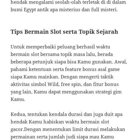
hendak mengalami seolah-olah terletak di di dalam
bumi Egypt antik apa misterius dan full misteri.
Tips Bermain Slot serta Topik Sejarah
Untuk memperbaiki peluang berhasil waktu
bermain slot bersama topik masa lalu, berada
beberapa petunjuk siapa bisa Kamu gunakan. Awal,
pahami ketentuan serta feature bonus asal game
siapa Kamu mainkan. Dengan mengerti taktik
aktivitas simbol Wild, free spin, dan fitur bonus
yang lain, Kamu dapat menggunakan strategi gim
Kamu.
Kedua, tentukan kendala durasi dan juga duit apa
hendak Kamu habiskan waktu bermain slot
gacor.Dengan menentukan limit durasi melakukan
permainan serta jumlah judi siapa mau Kamu