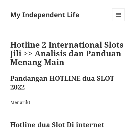
My Independent Life
MENU
AND
WIDGETS
Hotline 2 International Slots
Jili >> Analisis dan Panduan
Menang Main
Pandangan HOTLINE dua SLOT
2022
Menarik!
Hotline dua Slot Di internet