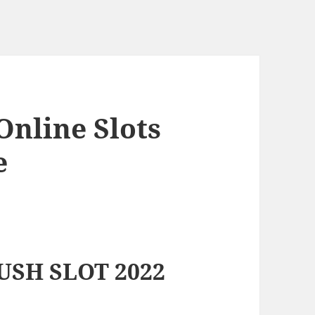
Online Slots
e
USH SLOT 2022