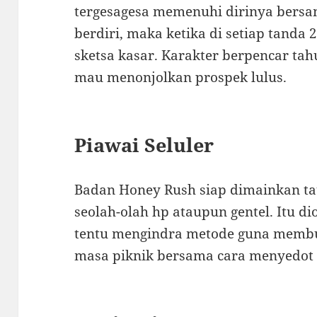
tergesagesa memenuhi dirinya bersam
berdiri, maka ketika di setiap tanda 
sketsa kasar. Karakter berpencar t
mau menonjolkan prospek lulus.
Piawai Seluler
Badan Honey Rush siap dimainkan ta
seolah-olah hp ataupun gentel. Itu 
tentu mengindra metode guna memb
masa piknik bersama cara menyedot 