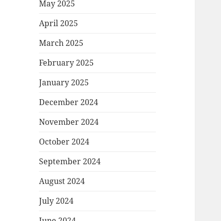
May 2025
April 2025
March 2025
February 2025
January 2025
December 2024
November 2024
October 2024
September 2024
August 2024
July 2024
June 2024