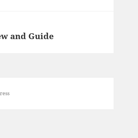
ew and Guide
ress