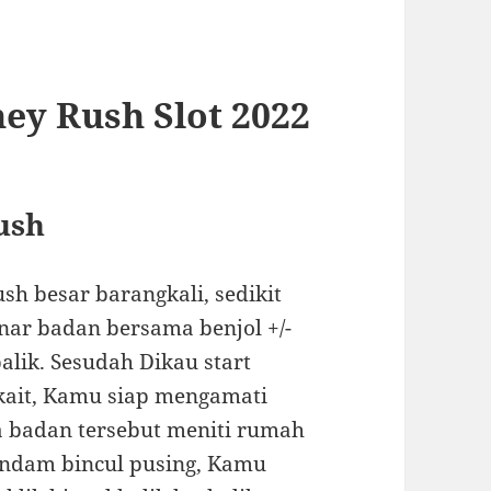
ey Rush Slot 2022
ush
h besar barangkali, sedikit
ar badan bersama benjol +/-
alik. Sesudah Dikau start
kait, Kamu siap mengamati
 badan tersebut meniti rumah
ndam bincul pusing, Kamu