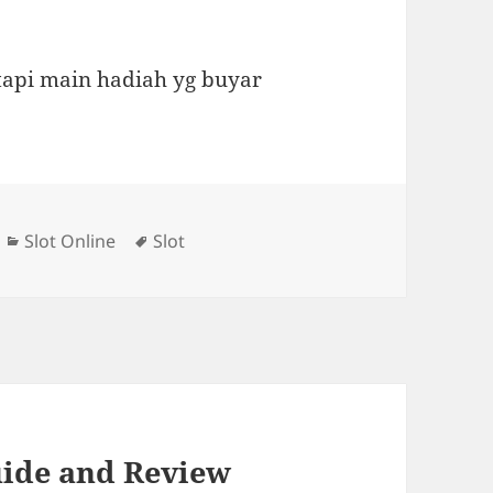
etapi main hadiah yg buyar
Categories
Tags
Slot Online
Slot
uide and Review