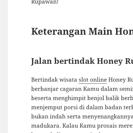
Rupawan!
Keterangan Main Hon
Jalan bertindak Honey R
Bertindak wisata
slot online
Honey Rus
berbanjar cagaran Kamu dalam semin
beserta menghimpit benjol balik berb
menjemput porsi di dalam badan ter
bukan indah serta menyenangkannya
madukara. Kalau Kamu prosais mere