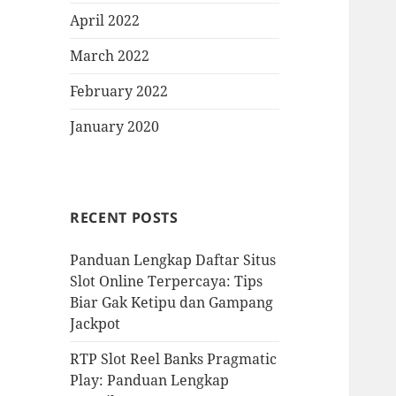
April 2022
March 2022
February 2022
January 2020
RECENT POSTS
Panduan Lengkap Daftar Situs
Slot Online Terpercaya: Tips
Biar Gak Ketipu dan Gampang
Jackpot
RTP Slot Reel Banks Pragmatic
Play: Panduan Lengkap