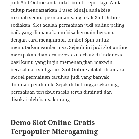
judi Slot Online anda tidak butuh repot lagi. Anda
cukup mendaftarkan 1 user id saja anda bisa
nikmati semua permainan yang telah Slot Online
sediakan. Slot adalah permainan judi online paling
baik yang di mana kamu bisa bermain bersama
dengan cara menghimpit tombol Spin untuk
memutarkan gambar nya. Sejauh ini judi slot online
merupakan diantara investasi terbaik di Indonesia
bagi kamu yang ingin memenangkan maxwin
berasal dari slot gacor. Slot Online adalah di antara
model permainan taruhan judi yang banyak
diminati penduduk. Sejak dulu hingga sekarang,
permainan tersebut masih terus diminati dan
disukai oleh banyak orang.
Demo Slot Online Gratis
Terpopuler Microgaming