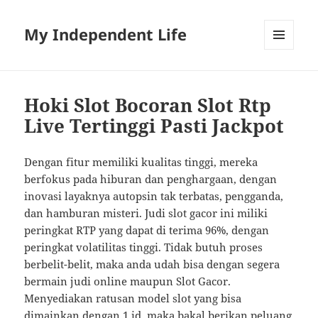
My Independent Life
MENU
AND
WIDGETS
Hoki Slot Bocoran Slot Rtp
Live Tertinggi Pasti Jackpot
Dengan fitur memiliki kualitas tinggi, mereka
berfokus pada hiburan dan penghargaan, dengan
inovasi layaknya autopsin tak terbatas, pengganda,
dan hamburan misteri. Judi slot gacor ini miliki
peringkat RTP yang dapat di terima 96%, dengan
peringkat volatilitas tinggi. Tidak butuh proses
berbelit-belit, maka anda udah bisa dengan segera
bermain judi online maupun Slot Gacor.
Menyediakan ratusan model slot yang bisa
dimainkan dengan 1 id, maka bakal berikan peluang