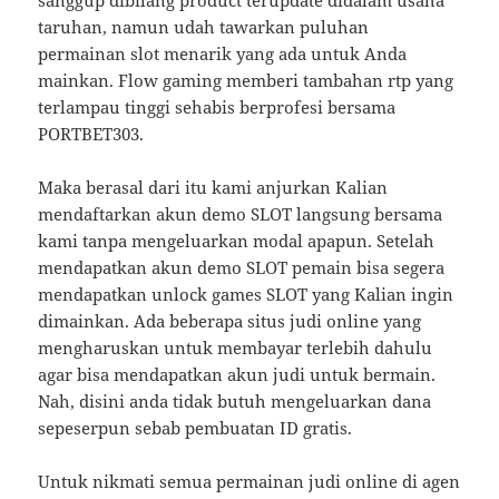
taruhan, namun udah tawarkan puluhan
permainan slot menarik yang ada untuk Anda
mainkan. Flow gaming memberi tambahan rtp yang
terlampau tinggi sehabis berprofesi bersama
PORTBET303.
Maka berasal dari itu kami anjurkan Kalian
mendaftarkan akun demo SLOT langsung bersama
kami tanpa mengeluarkan modal apapun. Setelah
mendapatkan akun demo SLOT pemain bisa segera
mendapatkan unlock games SLOT yang Kalian ingin
dimainkan. Ada beberapa situs judi online yang
mengharuskan untuk membayar terlebih dahulu
agar bisa mendapatkan akun judi untuk bermain.
Nah, disini anda tidak butuh mengeluarkan dana
sepeserpun sebab pembuatan ID gratis.
Untuk nikmati semua permainan judi online di agen