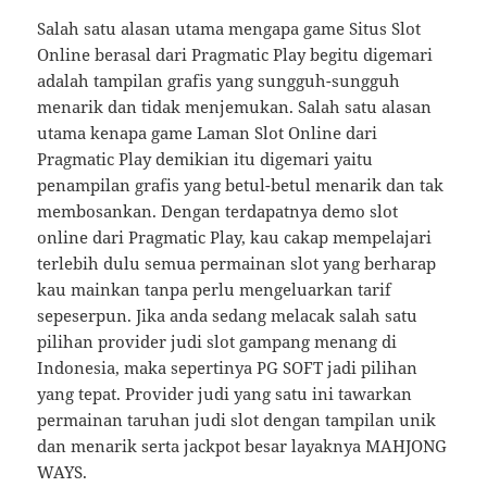
Salah satu alasan utama mengapa game Situs Slot
Online berasal dari Pragmatic Play begitu digemari
adalah tampilan grafis yang sungguh-sungguh
menarik dan tidak menjemukan. Salah satu alasan
utama kenapa game Laman Slot Online dari
Pragmatic Play demikian itu digemari yaitu
penampilan grafis yang betul-betul menarik dan tak
membosankan. Dengan terdapatnya demo slot
online dari Pragmatic Play, kau cakap mempelajari
terlebih dulu semua permainan slot yang berharap
kau mainkan tanpa perlu mengeluarkan tarif
sepeserpun. Jika anda sedang melacak salah satu
pilihan provider judi slot gampang menang di
Indonesia, maka sepertinya PG SOFT jadi pilihan
yang tepat. Provider judi yang satu ini tawarkan
permainan taruhan judi slot dengan tampilan unik
dan menarik serta jackpot besar layaknya MAHJONG
WAYS.