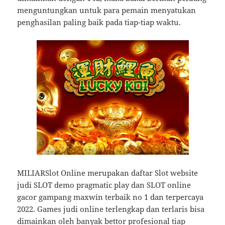
menguntungkan untuk para pemain menyatukan
penghasilan paling baik pada tiap-tiap waktu.
MILIARSlot Online merupakan daftar Slot website
judi SLOT demo pragmatic play dan SLOT online
gacor gampang maxwin terbaik no 1 dan terpercaya
2022. Games judi online terlengkap dan terlaris bisa
dimainkan oleh banyak bettor profesional tiap