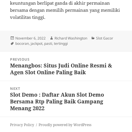
keuntungan berlipat ganda di akhir permainan
bersama dengan memilih permainan yang memiliki
volatilitas tinggi.
Posted
Author
Categories
November 6, 2022
Richard Washington
Slot Gacor
on
Tags
bocoran
,
jackpot
,
pasti
,
tertinggi
Post
PREVIOUS
navigation
Menangbos: Situs Judi Online Resmi &
Previous
Agen Slot Online Paling Baik
post:
NEXT
Slot Demo : Daftar Akun Slot Demo
Next
Bersama Rtp Paling Baik Gampang
post:
Menang 2022
Privacy Policy
Proudly powered by WordPress