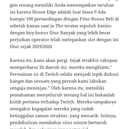
gim senang memiliki Anda menempatkan taruhan
ini karena House Edge adalah luar biasa 9 Ada
hampir 100 pertandingan dengan Fitur Bonus Beli di
sebelah kanan saat in The teratas sepuluh kasino
dengan buy-bonus fitur Banyak yang lebih besar
perjudian operator telah melepaskan slot dengan ini
fitur sejak 2019/2020.
Karena itu, kami akan pergi. Sejak terakhir cakupan
memperbarui Di daerah ini, mereka mengklaim,”
Permainan isi di Twitch selalu menjadi topik diskusi
hangat dan sesuatu yang pernah kami lakukan
sengaja meninjau.” Oleh karena itu, memiliki
pemahaman menyeluruh tentang hal ini bukanlah
kritik pertama terhadap Twitch. Mereka tampaknya
mengakui kegagalan mereka yang sudah
ketinggalan zaman struktur, yang menarik. Intinya,
pendahuluan membahas situs umum bertaruh