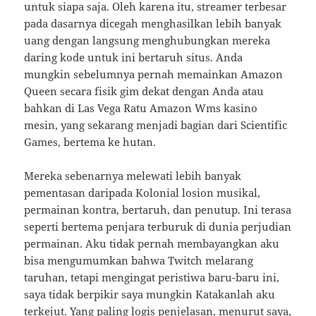
untuk siapa saja. Oleh karena itu, streamer terbesar
pada dasarnya dicegah menghasilkan lebih banyak
uang dengan langsung menghubungkan mereka
daring kode untuk ini bertaruh situs. Anda
mungkin sebelumnya pernah memainkan Amazon
Queen secara fisik gim dekat dengan Anda atau
bahkan di Las Vega Ratu Amazon Wms kasino
mesin, yang sekarang menjadi bagian dari Scientific
Games, bertema ke hutan.
Mereka sebenarnya melewati lebih banyak
pementasan daripada Kolonial losion musikal,
permainan kontra, bertaruh, dan penutup. Ini terasa
seperti bertema penjara terburuk di dunia perjudian
permainan. Aku tidak pernah membayangkan aku
bisa mengumumkan bahwa Twitch melarang
taruhan, tetapi mengingat peristiwa baru-baru ini,
saya tidak berpikir saya mungkin Katakanlah aku
terkejut. Yang paling logis penjelasan, menurut saya,