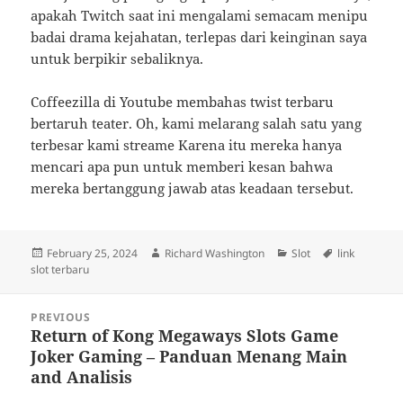
apakah Twitch saat ini mengalami semacam menipu
badai drama kejahatan, terlepas dari keinginan saya
untuk berpikir sebaliknya.
Coffeezilla di Youtube membahas twist terbaru
bertaruh teater. Oh, kami melarang salah satu yang
terbesar kami streame Karena itu mereka hanya
mencari apa pun untuk memberi kesan bahwa
mereka bertanggung jawab atas keadaan tersebut.
Posted
Author
Categories
Tags
February 25, 2024
Richard Washington
Slot
link
on
slot terbaru
Post
PREVIOUS
navigation
Return of Kong Megaways Slots Game
Previous
Joker Gaming – Panduan Menang Main
post:
and Analisis