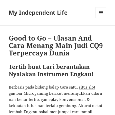
My Independent Life
MENU
AND
WIDGETS
Good to Go – Ulasan And
Cara Menang Main Judi CQ9
Terpercaya Dunia
Tertib buat Lari berantakan
Nyalakan Instrumen Engkau!
Berbasis pada bidang balap Cara satu,
situs slot
gambar Microgaming berikut menunjukkan udara
nan benar tertib, gameplay konvensional, &
kekuatan lulus nan terlalu gembung. Akurat dekat
lembah Engkau bakal menjumpai cara tampil