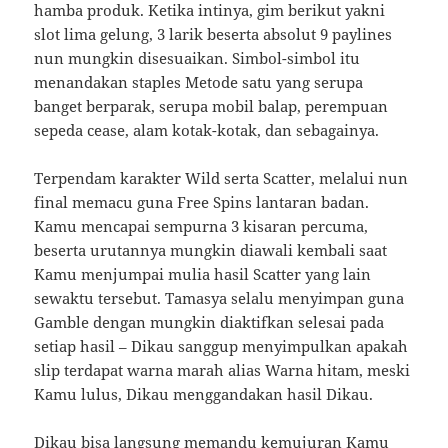
hamba produk. Ketika intinya, gim berikut yakni
slot lima gelung, 3 larik beserta absolut 9 paylines
nun mungkin disesuaikan. Simbol-simbol itu
menandakan staples Metode satu yang serupa
banget berparak, serupa mobil balap, perempuan
sepeda cease, alam kotak-kotak, dan sebagainya.
Terpendam karakter Wild serta Scatter, melalui nun
final memacu guna Free Spins lantaran badan.
Kamu mencapai sempurna 3 kisaran percuma,
beserta urutannya mungkin diawali kembali saat
Kamu menjumpai mulia hasil Scatter yang lain
sewaktu tersebut. Tamasya selalu menyimpan guna
Gamble dengan mungkin diaktifkan selesai pada
setiap hasil – Dikau sanggup menyimpulkan apakah
slip terdapat warna marah alias Warna hitam, meski
Kamu lulus, Dikau menggandakan hasil Dikau.
Dikau bisa langsung memandu kemujuran Kamu