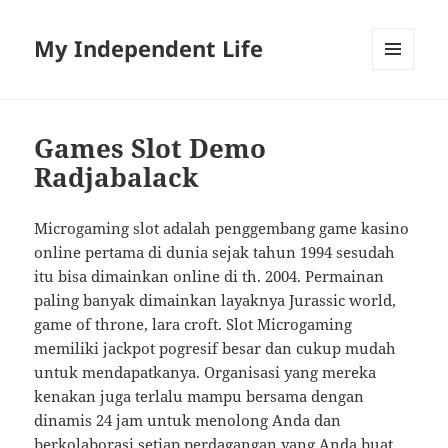
My Independent Life
MENU
AND
WIDGETS
Games Slot Demo
Radjabalack
Microgaming slot adalah penggembang game kasino
online pertama di dunia sejak tahun 1994 sesudah
itu bisa dimainkan online di th. 2004. Permainan
paling banyak dimainkan layaknya Jurassic world,
game of throne, lara croft. Slot Microgaming
memiliki jackpot pogresif besar dan cukup mudah
untuk mendapatkanya. Organisasi yang mereka
kenakan juga terlalu mampu bersama dengan
dinamis 24 jam untuk menolong Anda dan
berkolaborasi setiap perdagangan yang Anda buat.