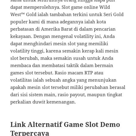
dapat memperolehnya. Slot game online Wild
West™ Gold ialah tambahan terkini untuk Seri Gold
populer kami di mana adegannya ialah kota
perbatasan di Amerika Barat di dalam pencarian
kekayaan. Dengan mengenal volatility ini, Anda
dapat menghindari mesin slot yang memiliki
volatility tinggi, karena semakin kerap kali mesin
slot berubah, maka semakin susah untuk Anda
membaca dan membatasi taktik dalam bermain
games slot tersebut. Rasio macam RTP atau
volatilitas ialah sebuah angka yang menunjukan
apakah mesin slot tersebut miliki perubahan berasal
dari sisi sistem main, rasio payout, maupun tingkat
perkalian duwit kemenangan.
Link Alternatif Game Slot Demo
Terpercaya