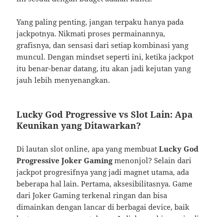
Yang paling penting, jangan terpaku hanya pada
jackpotnya. Nikmati proses permainannya,
grafisnya, dan sensasi dari setiap kombinasi yang
muncul. Dengan mindset seperti ini, ketika jackpot
itu benar-benar datang, itu akan jadi kejutan yang
jauh lebih menyenangkan.
Lucky God Progressive vs Slot Lain: Apa
Keunikan yang Ditawarkan?
Di lautan slot online, apa yang membuat
Lucky God
Progressive Joker Gaming
menonjol? Selain dari
jackpot progresifnya yang jadi magnet utama, ada
beberapa hal lain. Pertama, aksesibilitasnya. Game
dari Joker Gaming terkenal ringan dan bisa
dimainkan dengan lancar di berbagai device, baik