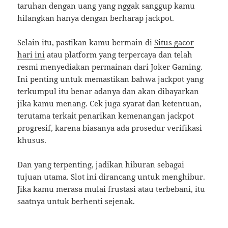
taruhan dengan uang yang nggak sanggup kamu
hilangkan hanya dengan berharap jackpot.
Selain itu, pastikan kamu bermain di
Situs gacor
hari ini
atau platform yang terpercaya dan telah
resmi menyediakan permainan dari Joker Gaming.
Ini penting untuk memastikan bahwa jackpot yang
terkumpul itu benar adanya dan akan dibayarkan
jika kamu menang. Cek juga syarat dan ketentuan,
terutama terkait penarikan kemenangan jackpot
progresif, karena biasanya ada prosedur verifikasi
khusus.
Dan yang terpenting, jadikan hiburan sebagai
tujuan utama. Slot ini dirancang untuk menghibur.
Jika kamu merasa mulai frustasi atau terbebani, itu
saatnya untuk berhenti sejenak.