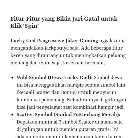
Fitur-Fitur yang Bikin Jari Gatal untuk
Klik ‘Spin’
Lucky God Progressive Joker Gaming
nggak cuma
mengandalkan jackpotnya saja. Ada beberapa fitur
keren yang dirancang untuk meningkatkan peluang
menang dan tentu saja, keseruan bermain.
Wild Symbol (Dewa Lucky God):
Simbol dewa
ini bisa menggantikan hampir semua simbol lain
(kecuali Scatter dan Bonus) untuk menyusun
kombinasi pemenang. Kehadirannya di gulungan
bisa jadi penyelamat saat kombinasi hampir jadi.
Scatter Symbol (Simbol Fu/Gerbang Merah):
Dapatkan minimal 3 simbol Scatter di mana saja
di gulungan untuk memicu putaran gratis. Ini
adalah pintu menuju kemenangan tanpa harus