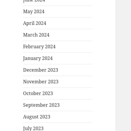
May 2024
April 2024
March 2024
February 2024
January 2024
December 2023
November 2023
October 2023
September 2023
August 2023
July 2023