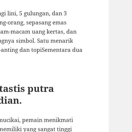
i lini, 5 gulungan, dan 3
ang-orang, sepasang emas
macam-macam uang kertas, dan
ngnya simbol. Satu menarik
-anting dan topiSementara dua
tastis putra
dian.
ermucikai, pemain menikmati
miliki yang sangat tinggi