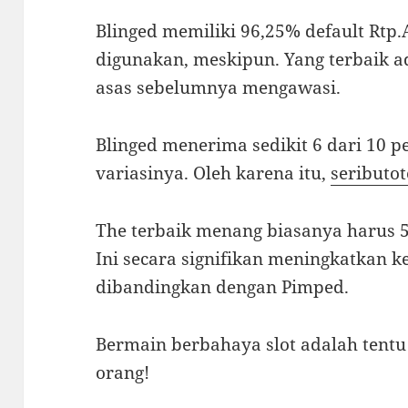
Blinged memiliki 96,25% default Rtp
digunakan, meskipun. Yang terbaik 
asas sebelumnya mengawasi.
Blinged menerima sedikit 6 dari 10 p
variasinya. Oleh karena itu,
seributot
The terbaik menang biasanya harus 5
Ini secara signifikan meningkatkan ke
dibandingkan dengan Pimped.
Bermain berbahaya slot adalah tentu
orang!