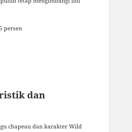
epuluh tetap mengimbangi lini
5 persen
ristik dan
gu chapeau dan karakter Wild