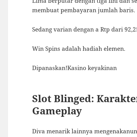
Lima berputar dengan tiga lini dan s
membuat pembayaran jumlah baris.
Sedang varian dengan a Rtp dari 92,2
Win Spins adalah hadiah elemen.
Dipanaskan!Kasino keyakinan
Slot Blinged: Karakte
Gameplay
Diva menarik lainnya mengenakanun