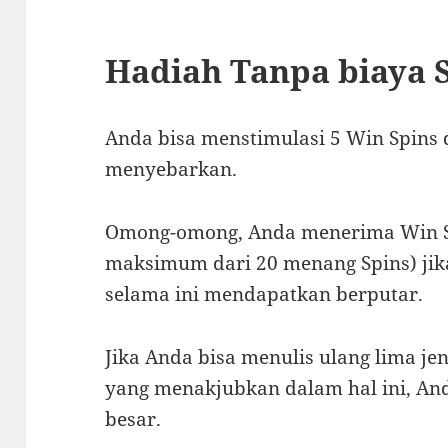
Hadiah Tanpa biaya 
Anda bisa menstimulasi 5 Win Spins 
menyebarkan.
Omong-omong, Anda menerima Win S
maksimum dari 20 menang Spins) jik
selama ini mendapatkan berputar.
Jika Anda bisa menulis ulang lima jen
yang menakjubkan dalam hal ini, A
besar.