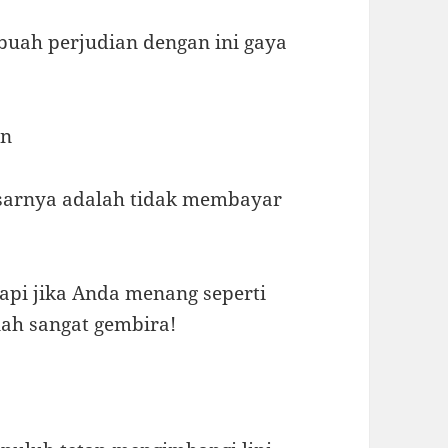
uah perjudian dengan ini gaya
an
asarnya adalah tidak membayar
tapi jika Anda menang seperti
nah sangat gembira!