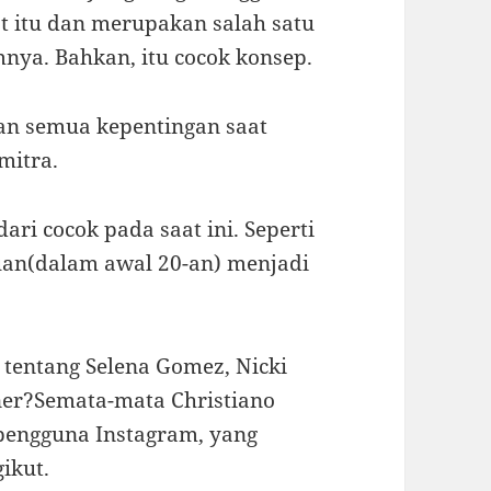
 itu dan merupakan salah satu
nya. Bahkan, itu cocok konsep.
an semua kepentingan saat
mitra.
ari cocok pada saat ini. Seperti
uan(dalam awal 20-an) menjadi
tentang Selena Gomez, Nicki
nner?Semata-mata Christiano
 pengguna Instagram, yang
gikut.