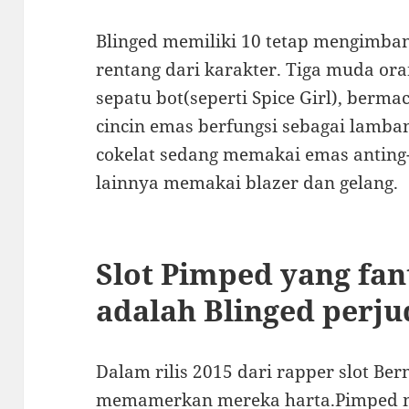
Blinged memiliki 10 tetap mengimbang
rentang dari karakter. Tiga muda or
sepatu bot(seperti Spice Girl), ber
cincin emas berfungsi sebagai lamba
cokelat sedang memakai emas anting
lainnya memakai blazer dan gelang.
Slot Pimped yang fan
adalah Blinged perju
Dalam rilis 2015 dari rapper slot B
memamerkan mereka harta.Pimped me