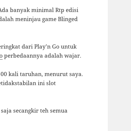
.Ada banyak minimal Rtp edisi
adalah meninjau game Blinged
eringkat dari Play’n Go untuk
o
perbedaannya adalah wajar.
00 kali taruhan, menurut saya.
tidakstabilan ini slot
 saja secangkir teh semua