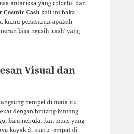
sa antariksa yang colorful dan
ot Cosmic Cash
kali ini bakal
u kamu penasaran apakah
neran bisa ngasih 'cash' yang
Kesan Visual dan
langsung nempel di mata itu
ekat dengan bintang-bintang
gu, biru nebula, dan emas yang
ya kayak di suatu tempat di