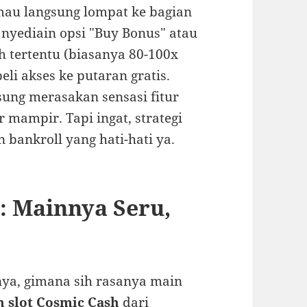
au langsung lompat ke bagian
 nyediain opsi "Buy Bonus" atau
h tertentu (biasanya 80-100x
li akses ke putaran gratis.
sung merasakan sensasi fitur
mampir. Tapi ingat, strategi
bankroll yang hati-hati ya.
: Mainnya Seru,
nya, gimana sih rasanya main
n slot Cosmic Cash
dari