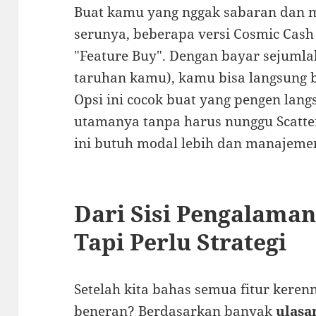
Buat kamu yang nggak sabaran dan m
serunya, beberapa versi Cosmic Cash
"Feature Buy". Dengan bayar sejumla
taruhan kamu), kamu bisa langsung be
Opsi ini cocok buat yang pengen lang
utamanya tanpa harus nunggu Scatter 
ini butuh modal lebih dan manajemen 
Dari Sisi Pengalaman
Tapi Perlu Strategi
Setelah kita bahas semua fitur keren
beneran? Berdasarkan banyak
ulasa