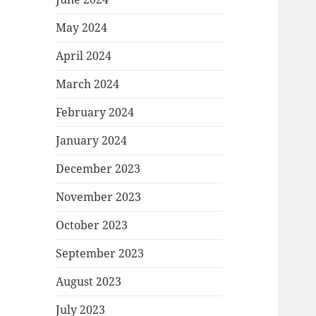
May 2024
April 2024
March 2024
February 2024
January 2024
December 2023
November 2023
October 2023
September 2023
August 2023
July 2023