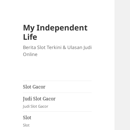
My Independent
Life
Berita Slot Terkini & Ulasan Judi
Online
Slot Gacor
Judi Slot Gacor
Judi Slot Gacor
Slot
Slot