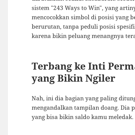
sistem "243 Ways to Win", yang art
mencocokkan simbol di posisi yang b
berurutan, tanpa peduli posisi spesif
karena bikin peluang menangnya teras
Terbang ke Inti Perm
yang Bikin Ngiler
Nah, ini dia bagian yang paling ditu
mengandalkan tampilan doang. Dia p
yang bisa bikin saldo kamu meledak.