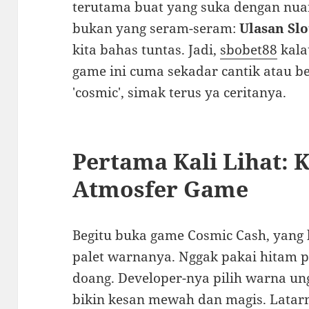
terutama buat yang suka dengan nuan
bukan yang seram-seram:
Ulasan Sl
kita bahas tuntas. Jadi,
sbobet88
kala
game ini cuma sekadar cantik atau be
'cosmic', simak terus ya ceritanya.
Pertama Kali Lihat: 
Atmosfer Game
Begitu buka game Cosmic Cash, yang 
palet warnanya. Nggak pakai hitam p
doang. Developer-nya pilih warna un
bikin kesan mewah dan magis. Latarn