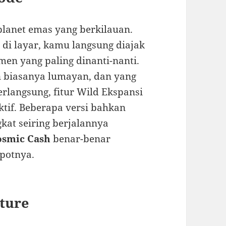
lanet emas yang berkilauan.
 di layar, kamu langsung diajak
omen yang paling dinanti-nanti.
n biasanya lumayan, dan yang
erlangsung, fitur Wild Ekspansi
aktif. Beberapa versi bahkan
kat seiring berjalannya
osmic Cash
benar-benar
kpotnya.
ature