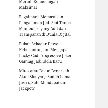
Meraih Kemenangan
Maksimal
Bagaimana Memastikan
Pengalaman Judi Slot Tanpa
Manipulasi yang Adil dan
Transparan di Dunia Digital
Bukan Sekadar Dewa
Keberuntungan: Mengapa
Lucky God Progressive Joker
Gaming Jadi Idola Baru
Mitos atau Fakta: Benarkah
Akun Slot yang Sudah Lama
Justru Sulit Mendapatkan
Jackpot?