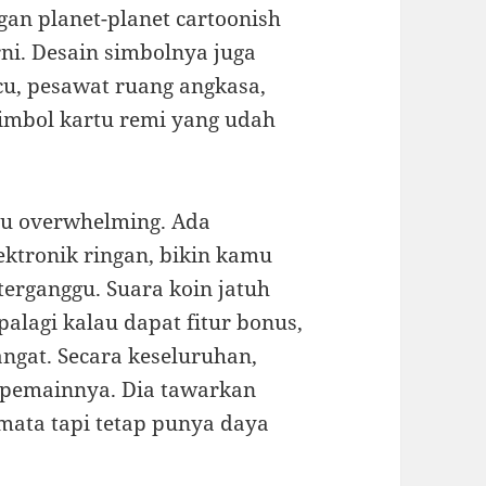
an planet-planet cartoonish
i. Desain simbolnya juga
ucu, pesawat ruang angkasa,
simbol kartu remi yang udah
lu overwhelming. Ada
ktronik ringan, bikin kamu
erganggu. Suara koin jatuh
palagi kalau dapat fitur bonus,
mangat. Secara keseluruhan,
 pemainnya. Dia tawarkan
mata tapi tetap punya daya